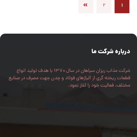
1
2
درباره شرکت ما
شرکت مذاب ریزان سپاهان در سال ۱۳۷۰ با هدف تولید انواع
قطعات ریخته گری از آلیاژهای فولاد و چدن جهت مصرف در صنایع
مختلف، فعالیت خود را آغاز نمود.
اصفهان، جاده نجف آباد-فولادشهر، شهرک صنعتی نجف آباد 2،
میدان پژوهش، خیابان شهریار جنوبی، فرعی 22
031-42316350
info[at]mozabrizan.com