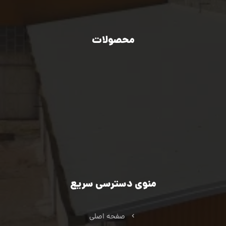
00989106813253
محصولات
صنایع فولادی
صنایع خودروسازی
صنایع تولید انرژی سبز
صنایع خردایشی و معادن
صنایع نفت، گاز و پتروشیمی
صنایع اکسترود فلزات غیرآهنی
صنایع کشاورزی، راه‌سازی و ماشین سازی
منوی دسترسی سریع
صفحه اصلی