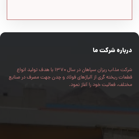
درباره شرکت ما
شرکت مذاب ریزان سپاهان در سال ۱۳۷۰ با هدف تولید انواع
قطعات ریخته گری از آلیاژهای فولاد و چدن جهت مصرف در صنایع
مختلف، فعالیت خود را آغاز نمود.
اصفهان، جاده نجف آباد-فولادشهر، شهرک صنعتی نجف آباد 2،
میدان پژوهش، خیابان شهریار جنوبی، فرعی 22
031-42316350
info[at]mozabrizan.com