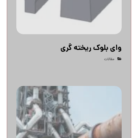
وای بلوک ریخته گری
مقالات