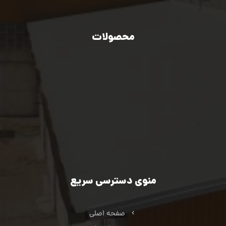
00989106813253
محصولات
صنایع فولادی
صنایع خودروسازی
صنایع تولید انرژی سبز
صنایع خردایشی و معادن
صنایع نفت، گاز و پتروشیمی
صنایع اکسترود فلزات غیرآهنی
صنایع کشاورزی، راه‌سازی و ماشین سازی
منوی دسترسی سریع
صفحه اصلی