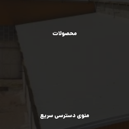
info[at]mozabrizan.com
00989106813253
محصولات
صنایع فولادی
صنایع خودروسازی
صنایع تولید انرژی سبز
صنایع خردایشی و معادن
صنایع نفت، گاز و پتروشیمی
صنایع اکسترود فلزات غیرآهنی
صنایع کشاورزی، راه‌سازی و ماشین سازی
منوی دسترسی سریع