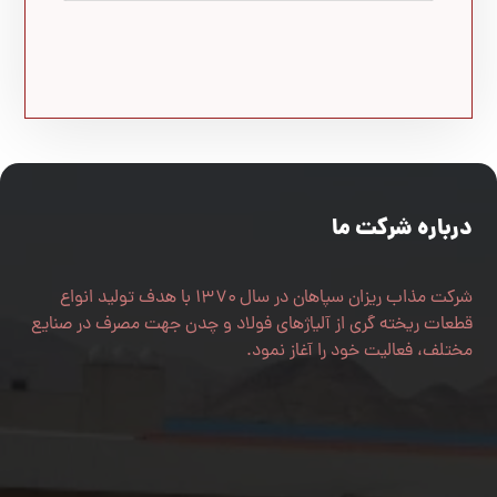
درباره شرکت ما
شرکت مذاب ریزان سپاهان در سال ۱۳۷۰ با هدف تولید انواع
قطعات ریخته گری از آلیاژهای فولاد و چدن جهت مصرف در صنایع
مختلف، فعالیت خود را آغاز نمود.
اصفهان، جاده نجف آباد-فولادشهر، شهرک صنعتی نجف آباد 2،
میدان پژوهش، خیابان شهریار جنوبی، فرعی 22
031-42316350