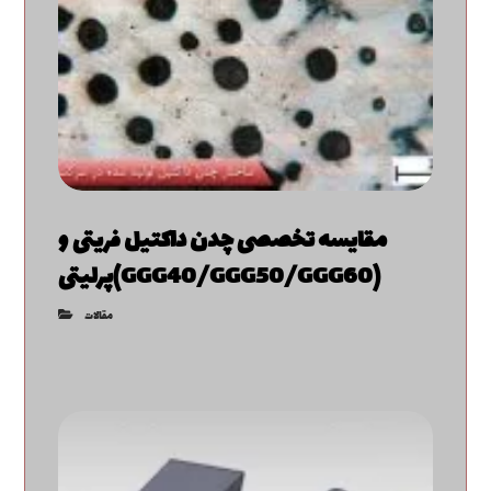
مقایسه تخصصی چدن داکتیل فریتی و
پرلیتی(GGG40/GGG50/GGG60)
مقالات