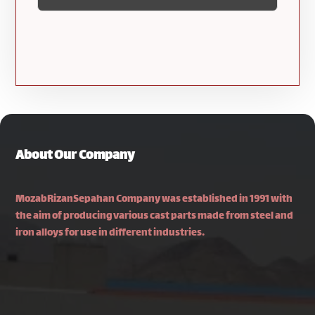
About Our Company
MozabRizanSepahan Company was established in 1991 with
the aim of producing various cast parts made from steel and
iron alloys for use in different industries.
Isfahan, Najafabad–Fooladshahr Road, Najafabad
Industrial Town 2, Pajouhesh Square, South Shahriar
Street, Alley 22