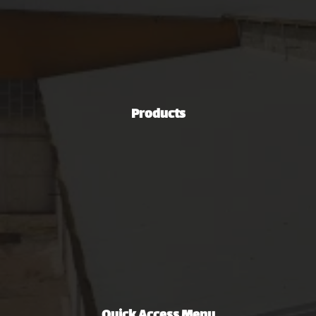
031-42316350
info[at]mozabrizan.com
00989106813253
Products
Steel Industries
Automotive Industry
Green Energy Production Industry
Mining and Mineral Industries
Oil, Gas & Petrochemical Industries
Non-Ferrous Metal Extrusion Industry
Agriculture, Road Construction & Machinery Industries