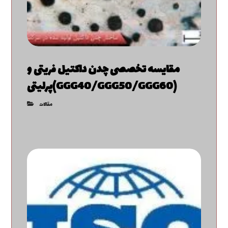
مقایسه تخصصی چدن داکتیل فریتی و
پرلیتی(GGG40/GGG50/GGG60)
مقالات