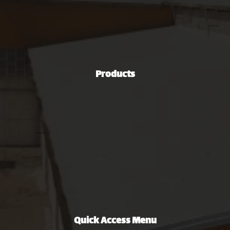
031-42316350
info[at]mozabrizan.com
00989106813253
Products
Steel Industries
Automotive Industry
Green Energy Production Industry
Mining and Mineral Industries
Oil, Gas & Petrochemical Industries
Non-Ferrous Metal Extrusion Industry
Agriculture, Road Construction & Machinery Industries
Quick Access Menu