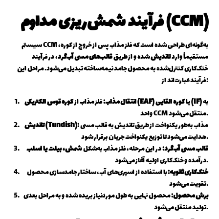
فرآیند شمش‌ریزی مداوم (CCM)
سیستم CCM به‌گونه‌ای طراحی شده است که فلز مذاب پس از خروج از کوره،
مستقیماً وارد
تاندیش
شده و از طریق
قالب‌های مسی آب‌گرد
، در فرآیند
خنک‌کاری کنترل‌شده به محصول جامد نیمه‌ساخته تبدیل می‌شود. مراحل این
فرآیند عبارت‌اند از:
به
کوره القایی (IF)
یا
کوره قوس الکتریکی (EAF)
انتقال مذاب:
فلز مذاب از
واحد CCM منتقل می‌شود.
مذاب به‌طور یکنواخت از طریق تاندیش به قالب مسی
تاندیش (Tundish):
هدایت می‌شود تا توزیع یکنواخت جریان برقرار شود.
قالب مسی آب‌گرد:
در این مرحله، فلز مذاب به‌شکل
شمش، بیلت یا اسلب
درآمده و خنک‌کاری اولیه آغاز می‌شود.
خنک‌کاری ثانویه:
با استفاده از اسپری‌های آب، ساختار جامدسازی محصول
تقویت می‌شود.
برش محصول:
محصول نهایی به طول موردنیاز بریده شده و به مراحل بعدی
تولید منتقل می‌شود.