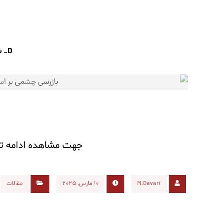
D_
س
جهت مشاهده ادامه ت
M.Davari
10 مارس, 2025
مقالات