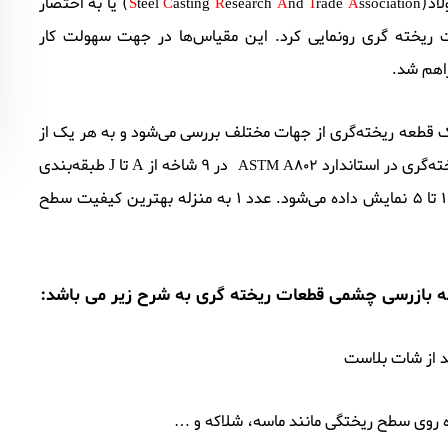
) یا به اختصار
S
teel
C
asting
R
esearch
A
nd
T
rade
A
ssociation
ت ریخته گری رونمایی کرد. این مقیاس‌ها در جهت سهولت کار
اهم شد.
 قطعه ریخته‌گری از جهات مختلف بررسی می‌شود و به هر یک از
‌گری در استاندارد
در 9 شاخه از A تا J طبقه‌بندی
ASTM A802
می‌شود. هر شاخه خود شامل 5 زیرشاخه می‌شود که با اعداد 1 تا 5 نمایش داده می‌شود. عدد 1 به منزله بهترین کیفیت سطح
نه بازرسی چشمی قطعات ریخته گری
به شرح زیر می باشد:
د از شات بلاست
 روی سطح ریختگی مانند ماسه، شلاکه و …