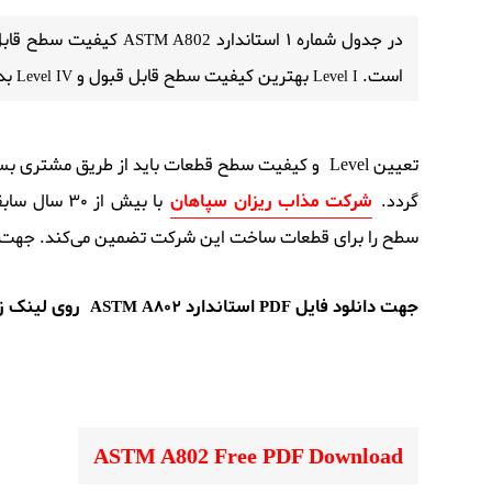
در جدول شماره 1 استاندارد 
 کیفیت سطح قابل ق
ASTM A802
است. 
 بهترین کیفیت سطح قابل قبول و 
 ب
Level IV
Level I
تعیین Level و کیفیت سطح قطعات باید از طریق مشت
گردد.
شرکت مذاب ریزان سپاهان
با بیش از 
سطح را برای قطعات ساخت این شرکت تضمین می‌کند. جهت
جهت دانلود فایل
استاندارد
روی لینک زی
ASTM A802
PDF
ASTM A802 Free PDF Download