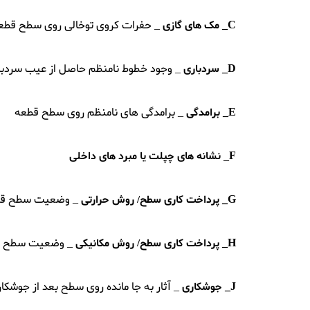
C_
_ حفرات کروی توخالی روی سطح قطع
مک های گازی
D_
_ وجود خطوط نامنظم حاصل از عیب سردبا
سردباری
E_
_ برامدگی های نامنظم روی سطح قطعه
برامدگی
F_
نشانه های چپلت یا مبرد های داخلی
G_
_ وضعیت سطح قطعه
پرداخت کاری سطح/ روش حرارتی
H_
_ وضعیت سطح قطع
پرداخت کاری سطح/ روش مکانیکی
J_
_ آثار به جا مانده روی سطح بعد از جوشکا
جوشکاری