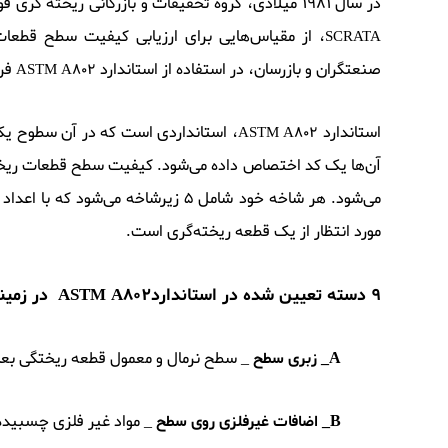
در سال 1981 میلادی، گروه تحقیقات و بازرگانی ریخته گری فولاد(
، از مقیاس‌هایی برای ارزیابی کیفیت سطح قطعا
SCRATA
صنعتگران و بازرسان، در استفاده از استاندارد
فر
ASTM A802
استاندارد
، استانداردی است که در آن سطوح یک
ASTM A802
آن‌ها یک کد اختصاص داده می‌شود. کیفیت سطح قطعات ریخته
مورد انتظار از یک قطعه ریخته‌گری است.
9 دسته تعیین شده در استاندارد
ASTM A802
در زمی
A_
_ سطح نرمال و معمول قطعه ریختگی بع
زبری سطح
B_
_ مواد غیر فلزی چسبیده
اضافات غیرفلزی روی سطح