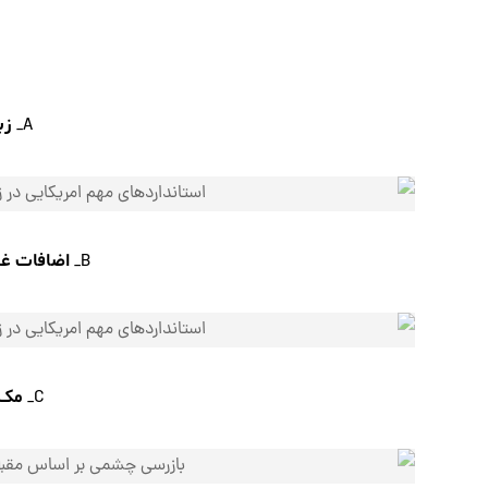
زب
A_
اضافات غی
B_
مک 
C_