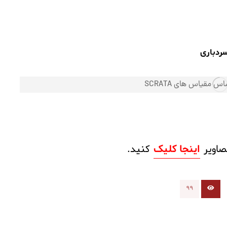
ردباری
صاویر
اینجا کلیک
کنید.
99